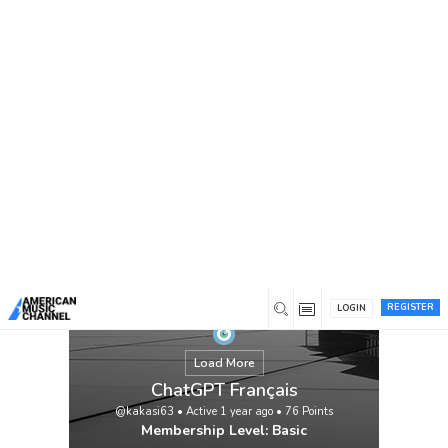
You are here:
Home
/
Members
/
ChatGPT Français
REGISTER
LOGIN
Load More
ChatGPT Français
@kakasi63
•
Active 1 year ago
•
76
Points
Membership Level: Basic