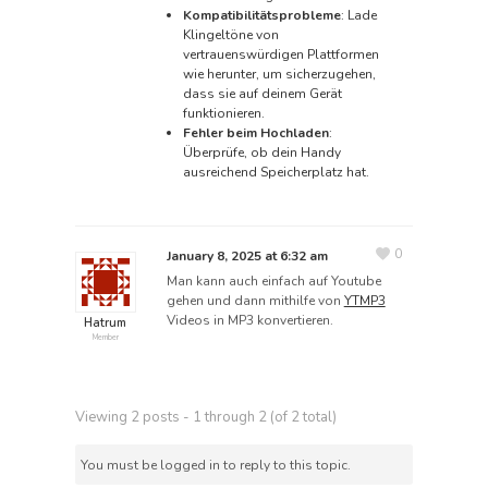
Kompatibilitätsprobleme
: Lade
Klingeltöne von
vertrauenswürdigen Plattformen
wie herunter, um sicherzugehen,
dass sie auf deinem Gerät
funktionieren.
Fehler beim Hochladen
:
Überprüfe, ob dein Handy
ausreichend Speicherplatz hat.
0
January 8, 2025 at 6:32 am
Man kann auch einfach auf Youtube
gehen und dann mithilfe von
YTMP3
Videos in MP3 konvertieren.
Hatrum
Member
Viewing 2 posts - 1 through 2 (of 2 total)
You must be logged in to reply to this topic.