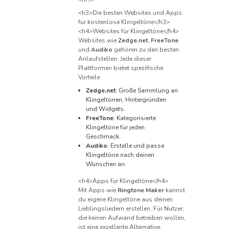
<h3>Die besten Websites und Apps
für kostenlose Klingeltöne</h3>
<h4>Websites für Klingeltöne</h4>
Websites wie
Zedge.net
,
FreeTone
und
Audiko
gehören zu den besten
Anlaufstellen. Jede dieser
Plattformen bietet spezifische
Vorteile:
Zedge.net
: Große Sammlung an
Klingeltönen, Hintergründen
und Widgets.
FreeTone
: Kategorisierte
Klingeltöne für jeden
Geschmack.
Audiko
: Erstelle und passe
Klingeltöne nach deinen
Wünschen an.
<h4>Apps für Klingeltöne</h4>
Mit Apps wie
Ringtone Maker
kannst
du eigene Klingeltöne aus deinen
Lieblingsliedern erstellen. Für Nutzer,
die keinen Aufwand betreiben wollen,
ist eine exzellente Alternative.