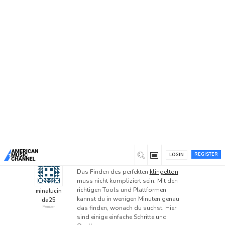
Home
/
Forums
/
General Discussion
/
Wie finde ich
kostenlose Klingeltöne für mein Handy?
Wie finde ich kostenlose
Klingeltöne für mein
Handy?
This topic has 1 reply, 2 voices, and was last
updated
1 year ago
by
Hatrum
.
REGISTER
LOGIN
0
January 6, 2025 at 3:20 am
Das Finden des perfekten
klingelton
muss nicht kompliziert sein. Mit den
richtigen Tools und Plattformen
minalucin
kannst du in wenigen Minuten genau
da25
das finden, wonach du suchst. Hier
Member
sind einige einfache Schritte und