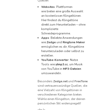
Quellen:
Websites
: Plattformen
wie bieten eine große Auswahl
an kostenlosen Klingeltönen.
Hier findest du Klingeltöne
direkt zum Herunterladen – ohne
komplizierte
Schneideprogramme.
Apps
: Beliebte Anwendungen
wie
Zedge
und
Ringtone Maker
ermöglichen es dir, Klingeltöne
herunterzuladen oder selbst zu
erstellen.
YouTube-Konverter
: Nutze
Tools wie
ytmp3.cc
, um Musik
von YouTube in
MP3-Dateien
umzuwandeln.
Besonders
Zedge.net
und
FreeTone
sind vertrauenswürdige Quellen, die
eine Vielzahl von Klingeltönen in
verschiedenen Kategorien bieten.
Wähle einen Klingelton, der deinen
persönlichen Stil widerspiegelt!
<hr />