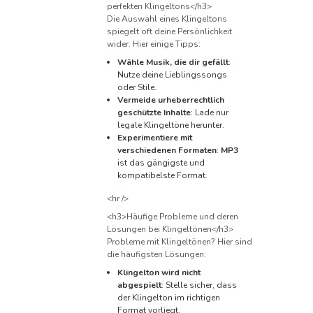
perfekten Klingeltons</h3>
Die Auswahl eines Klingeltons
spiegelt oft deine Persönlichkeit
wider. Hier einige Tipps:
Wähle Musik, die dir gefällt
:
Nutze deine Lieblingssongs
oder Stile.
Vermeide urheberrechtlich
geschützte Inhalte
: Lade nur
legale Klingeltöne herunter.
Experimentiere mit
verschiedenen Formaten
:
MP3
ist das gängigste und
kompatibelste Format.
<hr />
<h3>Häufige Probleme und deren
Lösungen bei Klingeltönen</h3>
Probleme mit Klingeltönen? Hier sind
die häufigsten Lösungen:
Klingelton wird nicht
abgespielt
: Stelle sicher, dass
der Klingelton im richtigen
Format vorliegt.