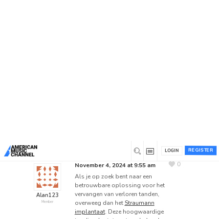
Home
/
Forums
/
Main Forum
/
Suggestion Box
/
De
Voordelen van Straumann Implantaat voor Jouw
Gebit
De Voordelen van
Straumann Implantaat voor
Jouw Gebit
This topic has 0 replies, 1 voice, and was last
updated
1 year ago
by
Alan123
.
REGISTER
LOGIN
HEALTH
0
November 4, 2024 at 9:55 am
Als je op zoek bent naar een
betrouwbare oplossing voor het
vervangen van verloren tanden,
Alan123
overweeg dan het
Straumann
Member
implantaat
. Deze hoogwaardige