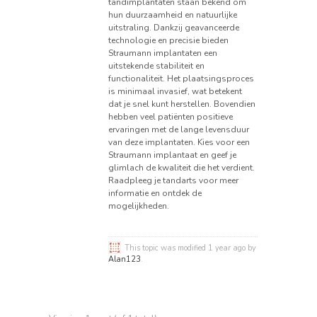
tandimplantaten staan bekend om
hun duurzaamheid en natuurlijke
uitstraling. Dankzij geavanceerde
technologie en precisie bieden
Straumann implantaten een
uitstekende stabiliteit en
functionaliteit. Het plaatsingsproces
is minimaal invasief, wat betekent
dat je snel kunt herstellen. Bovendien
hebben veel patiënten positieve
ervaringen met de lange levensduur
van deze implantaten. Kies voor een
Straumann implantaat en geef je
glimlach de kwaliteit die het verdient.
Raadpleeg je tandarts voor meer
informatie en ontdek de
mogelijkheden.
This topic was modified 1 year ago by
Alan123
.